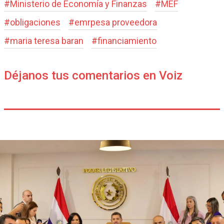
#
Ministerio de Economía y Finanzas
#
MEF
#
obligaciones
#
emrpesa proveedora
#
maria teresa baran
#
financiamiento
Déjanos tus comentarios en Voiz