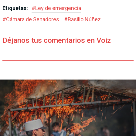
Etiquetas:
#
Ley de emergencia
#
Cámara de Senadores
#
Basilio Núñez
Déjanos tus comentarios en Voiz