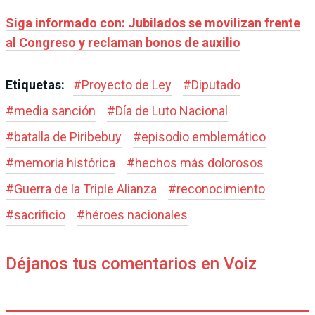
Siga informado con: Jubilados se movilizan frente
al Congreso y reclaman bonos de auxilio
Etiquetas:
#
Proyecto de Ley
#
Diputado
#
media sanción
#
Día de Luto Nacional
#
batalla de Piribebuy
#
episodio emblemático
#
memoria histórica
#
hechos más dolorosos
#
Guerra de la Triple Alianza
#
reconocimiento
#
sacrificio
#
héroes nacionales
Déjanos tus comentarios en Voiz