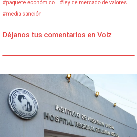
#
paquete económico
#
ley de mercado de valores
#
media sanción
Déjanos tus comentarios en Voiz