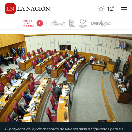
12
°
ESCUCHÁ
TU RADIO
PREFERIDA
El proyecto de ley de mercado de valores pasa a Diputados para su