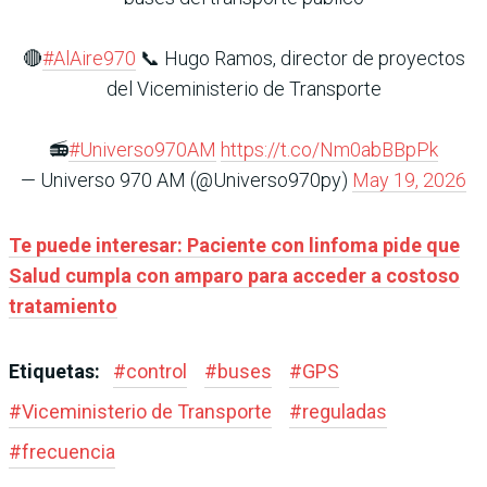
🔴
#AlAire970
📞 Hugo Ramos, director de proyectos
del Viceministerio de Transporte
📻
#Universo970AM
https://t.co/Nm0abBBpPk
— Universo 970 AM (@Universo970py)
May 19, 2026
Te puede interesar: Paciente con linfoma pide que
Salud cumpla con amparo para acceder a costoso
tratamiento
Etiquetas:
#
control
#
buses
#
GPS
#
Viceministerio de Transporte
#
reguladas
#
frecuencia