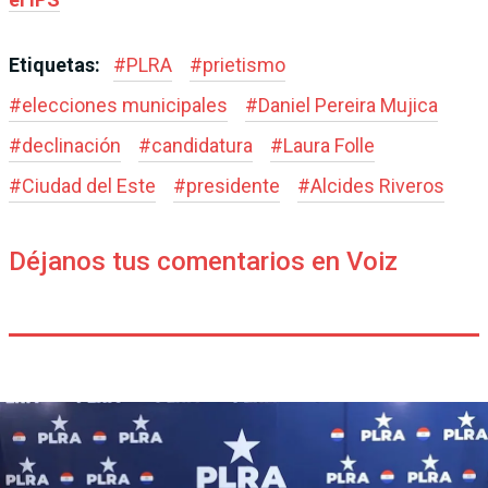
Etiquetas:
#
PLRA
#
prietismo
#
elecciones municipales
#
Daniel Pereira Mujica
#
declinación
#
candidatura
#
Laura Folle
#
Ciudad del Este
#
presidente
#
Alcides Riveros
Déjanos tus comentarios en Voiz