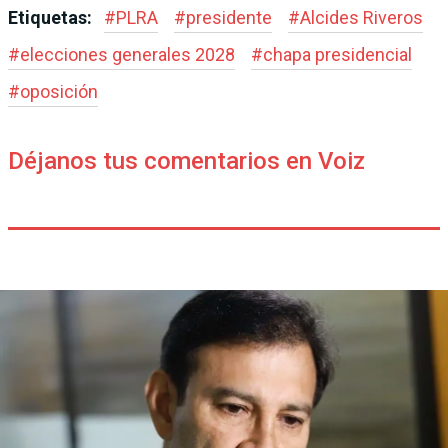
Etiquetas:
#
PLRA
#
presidente
#
Alcides Riveros
#
elecciones generales 2028
#
chapa presidencial
#
oposición
Déjanos tus comentarios en Voiz