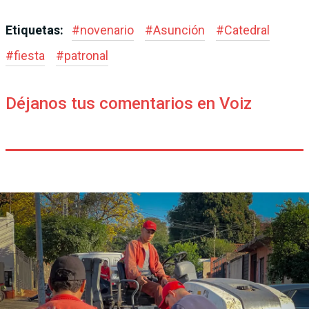
Etiquetas:
#
novenario
#
Asunción
#
Catedral
#
fiesta
#
patronal
Déjanos tus comentarios en Voiz