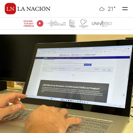
21
°
ESCUCHÁ
TU RADIO
PREFERIDA