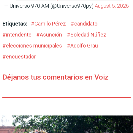
— Universo 970 AM (@Universo970py)
August 5, 2026
Etiquetas:
#
Camilo Pérez
#
candidato
#
intendente
#
Asunción
#
Soledad Núñez
#
elecciones municipales
#
Adolfo Grau
#
encuestador
Déjanos tus comentarios en Voiz