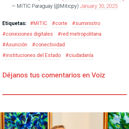
— MITIC Paraguay (@Miticpy)
January 30, 2025
Etiquetas:
#
MITIC
#
corte
#
suministro
#
conexiones digitales
#
red metropolitana
#
Asunción
#
conectividad
#
instituciones del Estado
#
ciudadanía
Déjanos tus comentarios en Voiz