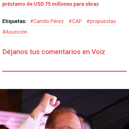
préstamo de USD 75 millones para obras
Etiquetas:
#
Camilo Pérez
#
CAP
#
propuestas
#
Asunción
Déjanos tus comentarios en Voiz