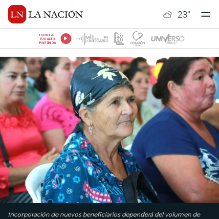
23
°
ESCUCHÁ
TU RADIO
PREFERIDA
Incorporación de nuevos beneficiarios dependerá del volumen de