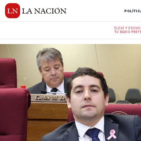
POLÍTIC
ELEGÍ Y
ESCUC
TU RADIO
PREF