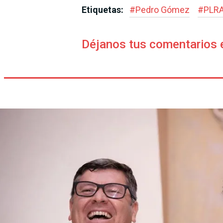
Etiquetas:
#
Pedro Gómez
#
PLR
Déjanos tus comentarios 