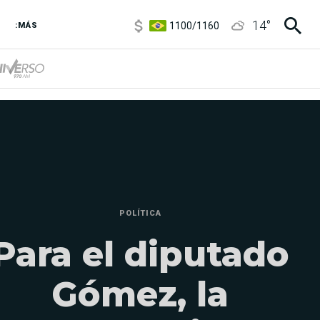
1100
/
1160
14
°
3,8
/
4
:MÁS
6850
/
7200
5900
/
5960
POLÍTICA
Para el diputado
Gómez, la