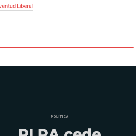
ventud Liberal
POLÍTICA
PLRA cede