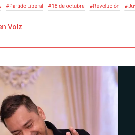
A
#
Partido Liberal
#
18 de octubre
#
Revolución
#
Ju
en Voiz