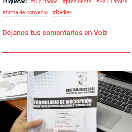
Etiquetas:
#
Diputados
#
presidente
#
Raúl Latorre
#
firma de convenio
#
Rediex
Déjanos tus comentarios en Voiz