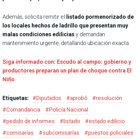
Además, solicita remitir el
listado pormenorizado de
los locales hechos de ladrillo que presentan muy
malas condiciones edilicias
y demandan
mantenimiento urgente, detallando ubicación exacta.
Siga informado con: Escudo al campo: gobierno y
productores preparan un plan de choque contra El
Niño
Etiquetas:
#
Diputados
#
aprobó
#
resolución
#
Comandancia
#
Policía Nacional
#
pedido de informes
#
listado
#
estado edilicio
#
comisarías
#
subcomisarías
#
puestos policiales