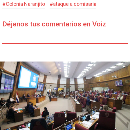
#
Colonia Naranjito
#
ataque a comisaría
Déjanos tus comentarios en Voiz