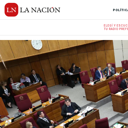
POLÍTIC
ELEGÍ Y
ESCUC
TU RADIO
PREF