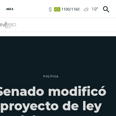
1100
/
1160
19
°
3,8
/
4
:MÁS
6850
/
7200
5900
/
5960
POLÍTICA
Senado modificó
proyecto de ley