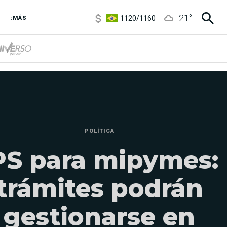
1120
/
1160
21
°
3,6
/
3,9
:MÁS
6850
/
7200
5920
/
5970
POLÍTICA
PS para mipymes:
trámites podrán
gestionarse en