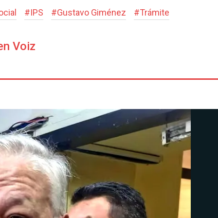
ocial
#
IPS
#
Gustavo Giménez
#
Trámite
en Voiz