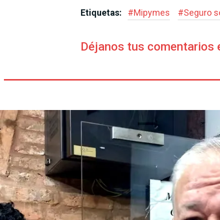
Etiquetas:
#
Mipymes
#
Seguro s
Déjanos tus comentarios 