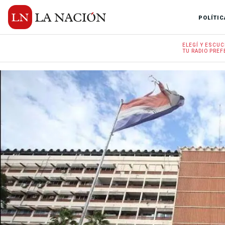
POLÍTIC
ELEGÍ Y
ESCUC
TU RADIO
PREF