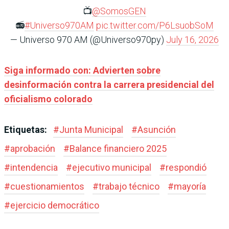
📺
@SomosGEN
📻
#Universo970AM
pic.twitter.com/P6LsuobSoM
— Universo 970 AM (@Universo970py)
July 16, 2026
Siga informado con: Advierten sobre
desinformación contra la carrera presidencial del
oficialismo colorado
Etiquetas:
#
Junta Municipal
#
Asunción
#
aprobación
#
Balance financiero 2025
#
intendencia
#
ejecutivo municipal
#
respondió
#
cuestionamientos
#
trabajo técnico
#
mayoría
#
ejercicio democrático