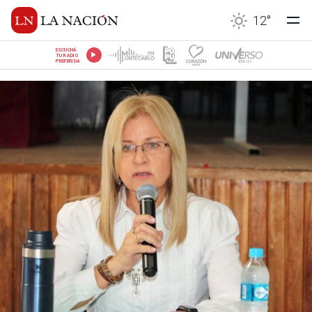
12
°
ESCUCHÁ
TU RADIO
PREFERIDA