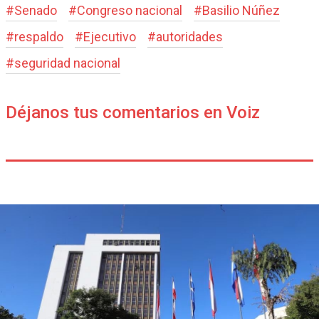
#
Senado
#
Congreso nacional
#
Basilio Núñez
#
respaldo
#
Ejecutivo
#
autoridades
#
seguridad nacional
Déjanos tus comentarios en Voiz