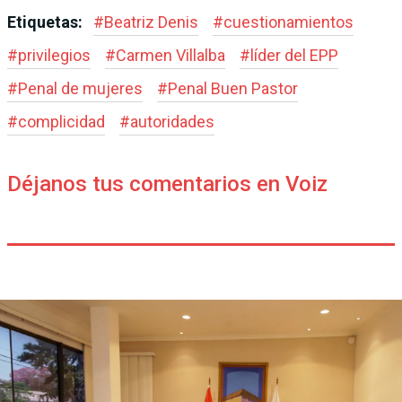
Etiquetas:
#
Beatriz Denis
#
cuestionamientos
#
privilegios
#
Carmen Villalba
#
líder del EPP
#
Penal de mujeres
#
Penal Buen Pastor
#
complicidad
#
autoridades
Déjanos tus comentarios en Voiz