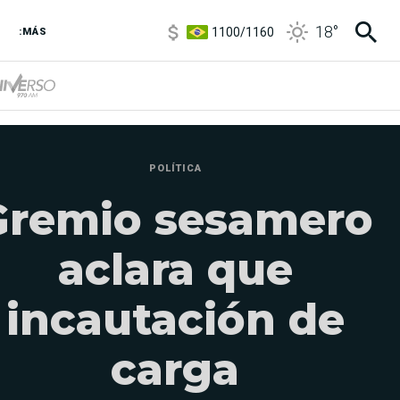
1100
/
1160
18
°
3,8
/
4
:MÁS
6850
/
7200
5900
/
5960
POLÍTICA
Gremio sesamero
aclara que
incautación de
carga