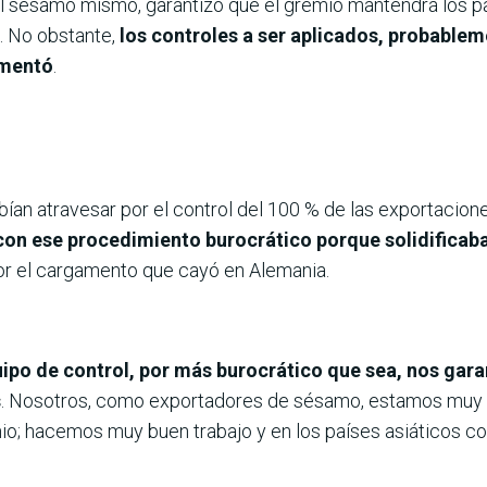
 sésamo mismo, garantizó que el gremio mantendrá los par
. No obstante,
los controles a ser aplicados, probablem
amentó
.
ían atravesar por el control del 100 % de las exportacione
con ese procedimiento burocrático porque solidificaba 
or el cargamento que cayó en Alemania.
po de control, por más burocrático que sea, nos gara
s
. Nosotros, como exportadores de sésamo, estamos muy 
o; hacemos muy buen trabajo y en los países asiáticos c