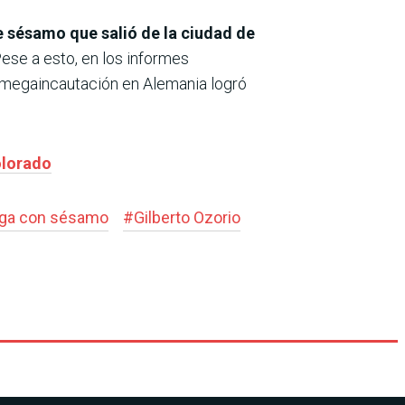
 sésamo que salió de la ciudad de
Pese a esto, en los informes
a megaincautación en Alemania logró
olorado
oga con sésamo
#
Gilberto Ozorio