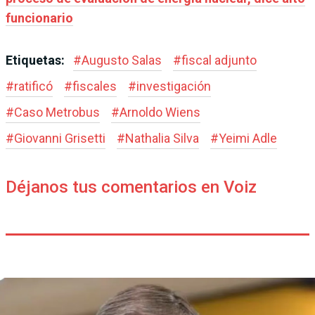
funcionario
Etiquetas:
#
Augusto Salas
#
fiscal adjunto
#
ratificó
#
fiscales
#
investigación
#
Caso Metrobus
#
Arnoldo Wiens
#
Giovanni Grisetti
#
Nathalia Silva
#
Yeimi Adle
Déjanos tus comentarios en Voiz