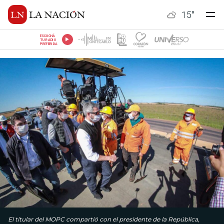
15
°
ESCUCHÁ
TU RADIO
PREFERIDA
El titular del MOPC compartió con el presidente de la República,