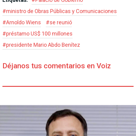
#
ministro de Obras Públicas y Comunicaciones
#
Arnoldo Wiens
#
se reunió
#
préstamo US$ 100 millones
#
presidente Mario Abdo Benítez
Déjanos tus comentarios en Voiz