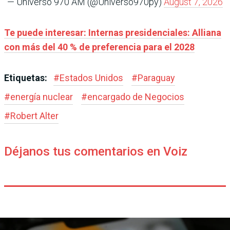
— Universo 970 AM (@Universo970py)
August 7, 2026
Te puede interesar: Internas presidenciales: Alliana
con más del 40 % de preferencia para el 2028
Etiquetas:
#
Estados Unidos
#
Paraguay
#
energía nuclear
#
encargado de Negocios
#
Robert Alter
Déjanos tus comentarios en Voiz