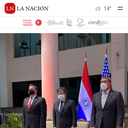
14
°
ESCUCHÁ
TU RADIO
PREFERIDA