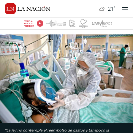
21
°
ESCUCHÁ
TU RADIO
PREFERIDA
“La ley no contempla el reembolso de gastos y tampoco la