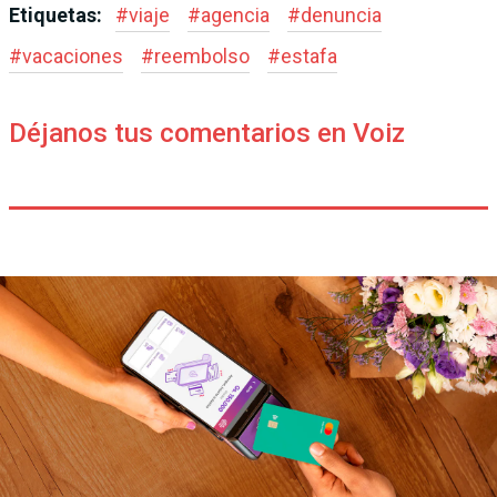
Etiquetas:
#
viaje
#
agencia
#
denuncia
#
vacaciones
#
reembolso
#
estafa
Déjanos tus comentarios en Voiz