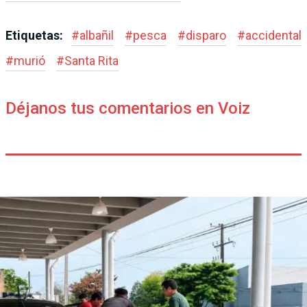
Etiquetas:
#
albañil
#
pesca
#
disparo
#
accidental
#
murió
#
Santa Rita
Déjanos tus comentarios en Voiz