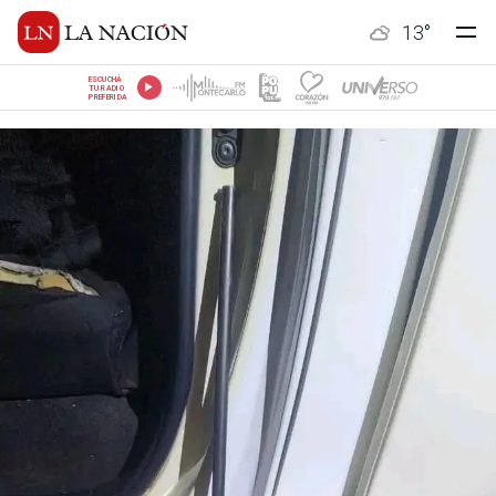
13
°
ESCUCHÁ
TU RADIO
PREFERIDA