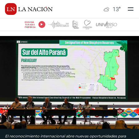
13
°
ESCUCHÁ
TU RADIO
PREFERIDA
El reconocimiento internacional abre nuevas oportunidades para