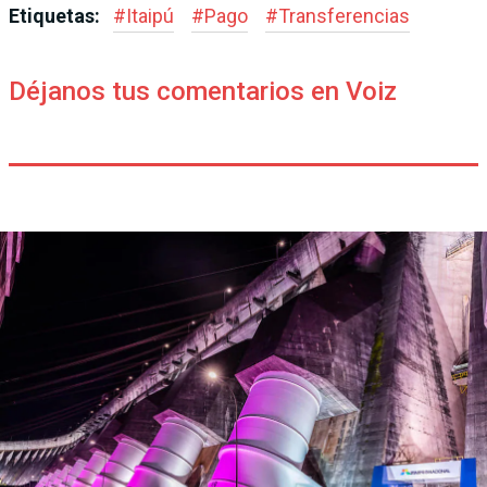
Etiquetas:
#
Itaipú
#
Pago
#
Transferencias
Déjanos tus comentarios en Voiz