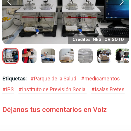
Créditos: NESTOR SOTO
Etiquetas:
#
Parque de la Salud
#
medicamentos
#
IPS
#
Instituto de Previsión Social
#
Isaías Fretes
Déjanos tus comentarios en Voiz