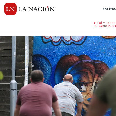
POLÍTIC
ELEGÍ Y
ESCUC
TU RADIO
PREF