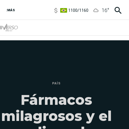
1100
/
1160
16
°
3,8
/
4
:MÁS
6850
/
7200
5900
/
5960
PAÍS
Fármacos
milagrosos y el