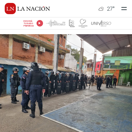
27
°
ESCUCHÁ
TU RADIO
PREFERIDA