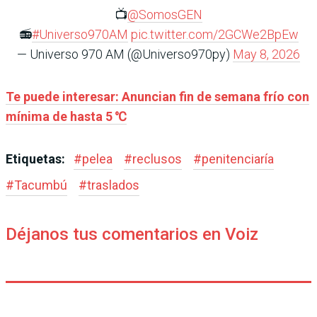
📺
@SomosGEN
📻
#Universo970AM
pic.twitter.com/2GCWe2BpEw
— Universo 970 AM (@Universo970py)
May 8, 2026
Te puede interesar: Anuncian fin de semana frío con
mínima de hasta 5 ℃
Etiquetas:
#
pelea
#
reclusos
#
penitenciaría
#
Tacumbú
#
traslados
Déjanos tus comentarios en Voiz