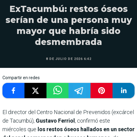
ExTacumbú: restos óseos
serían de una persona muy
mayor que habría sido
desmembrada
8 DE JULIO DE 2026 6:42
Compartir en redes
El director del Centro Nacional de Prevenidos (excárcel
de Tacumbú),
Gustavo Ferriol
, confirmó este
miércoles que
los restos óseos hallados en un sector