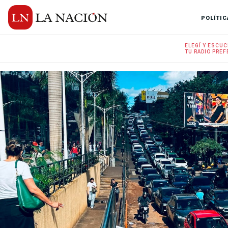
POLÍTIC
ELEGÍ Y
ESCUC
TU RADIO
PREF