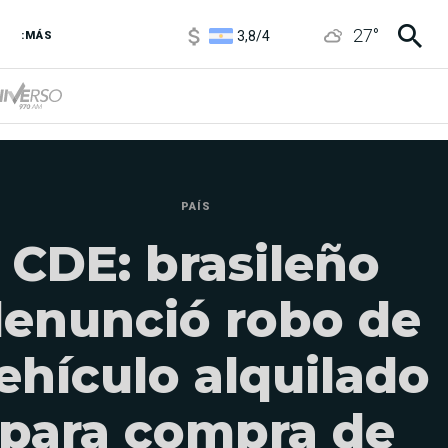
3,8
/
4
27
°
6850
/
7200
:MÁS
5900
/
5960
PAÍS
CDE: brasileño
enunció robo de
ehículo alquilado
para compra de