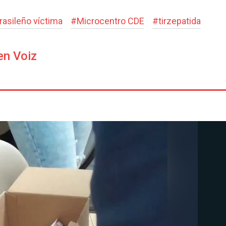
rasileño víctima
#
Microcentro CDE
#
tirzepatida
en Voiz