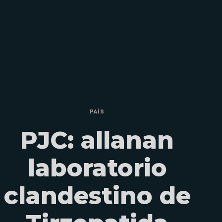
PAÍS
PJC: allanan
laboratorio
clandestino de