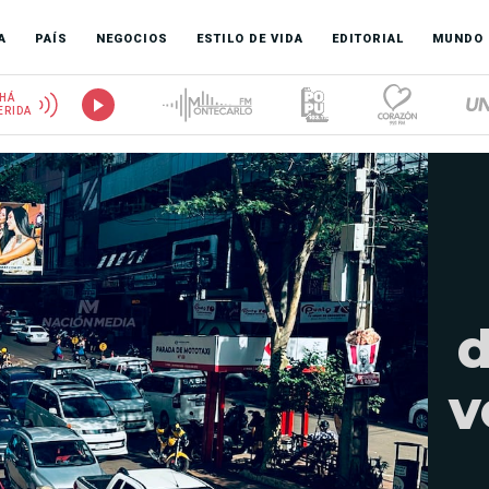
A
PAÍS
NEGOCIOS
ESTILO DE VIDA
EDITORIAL
MUNDO
HÁ
ERIDA
d
v