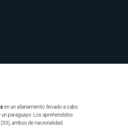
os
en un allanamiento llevado a cabo
y un paraguayo. Los aprehendidos
(33), ambos de nacionalidad