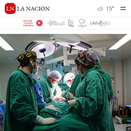
15
°
ESCUCHÁ
TU RADIO
PREFERIDA