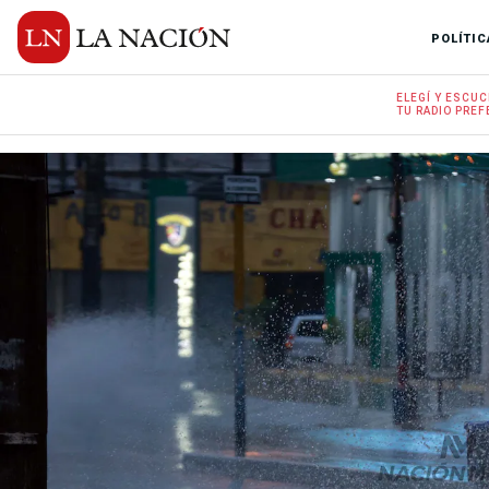
POLÍTIC
ELEGÍ Y
ESCUC
TU RADIO
PREF