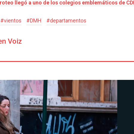
roteo llegó a uno de los colegios emblemáticos de CD
#
vientos
#
DMH
#
departamentos
en Voiz