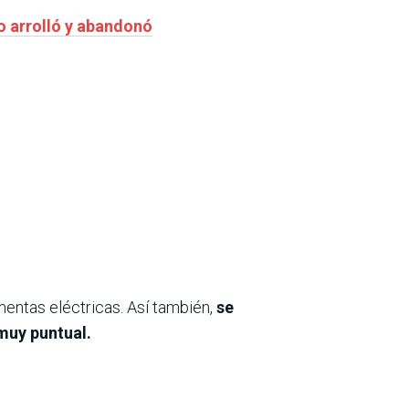
o arrolló y abandonó
entas eléctricas. Así también,
se
 muy puntual.