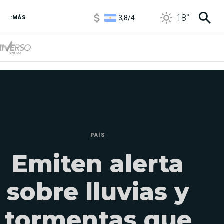
3,8
/
4
18
°
6850
/
7200
:MÁS
5900
/
5960
PAÍS
Emiten alerta
sobre lluvias y
tormentas que