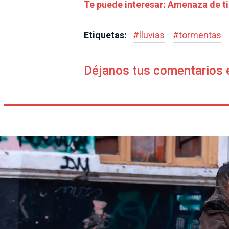
Te puede interesar: Amenaza de ti
Etiquetas:
#
lluvias
#
tormentas
Déjanos tus comentarios 