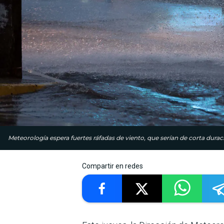
Meteorología espera fuertes ráfadas de viento, que serían de corta durac
Compartir en redes