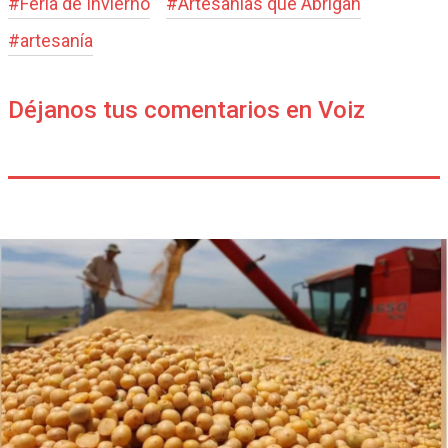
#
Feria de Invierno
#
Artesanías que Abrigan
#
artesanía
Déjanos tus comentarios en Voiz