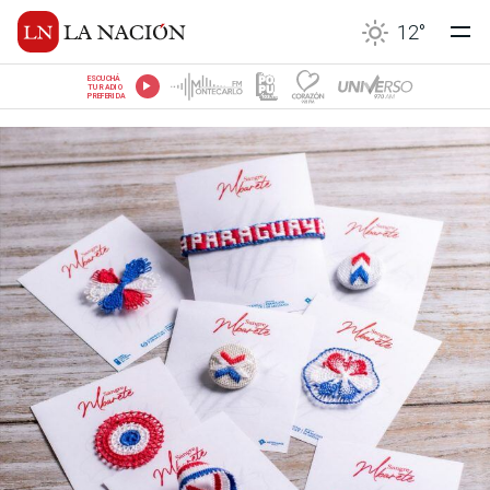
12
°
ESCUCHÁ
TU RADIO
PREFERIDA