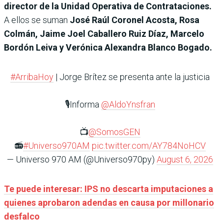
director de la Unidad Operativa de Contrataciones.
A ellos se suman
José Raúl Coronel Acosta, Rosa
Colmán, Jaime Joel Caballero Ruiz Díaz, Marcelo
Bordón Leiva y Verónica Alexandra Blanco Bogado.
#ArribaHoy
| Jorge Brítez se presenta ante la justicia
🎙️Informa
@AldoYnsfran
📺
@SomosGEN
📻
#Universo970AM
pic.twitter.com/AY784NoHCV
— Universo 970 AM (@Universo970py)
August 6, 2026
Te puede interesar: IPS no descarta imputaciones a
quienes aprobaron adendas en causa por millonario
desfalco