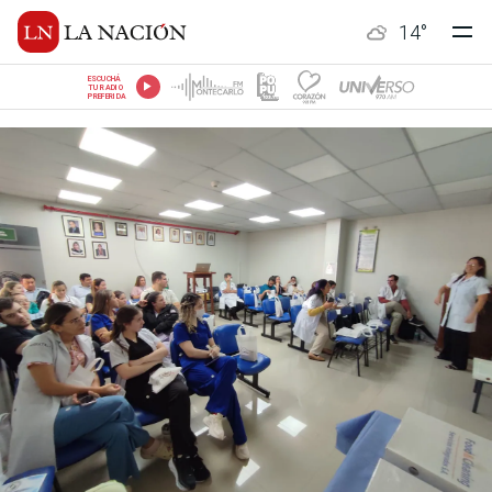
14
°
ESCUCHÁ
TU RADIO
PREFERIDA