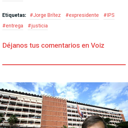
Etiquetas:
#
Jorge Brítez
#
expresidente
#
IPS
#
entrega
#
justicia
Déjanos tus comentarios en Voiz