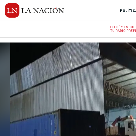
POLÍTIC
ELEGÍ Y
ESCUC
TU RADIO
PREF