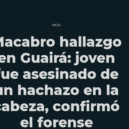
PAÍS
acabro hallazgo
en Guairá: joven
fue asesinado de
un hachazo en la
cabeza, confirmó
el forense