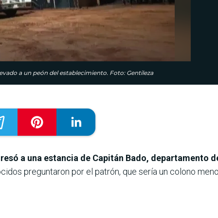
evado a un peón del establecimiento. Foto: Gentileza
resó a una estancia de Capitán Bado, departamento
dos preguntaron por el patrón, que sería un colono menoni