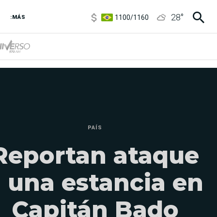
1100
/
1160
28
°
3,8
/
4
:MÁS
6850
/
7200
5900
/
5960
PAÍS
Reportan ataque
 una estancia en
Capitán Bado