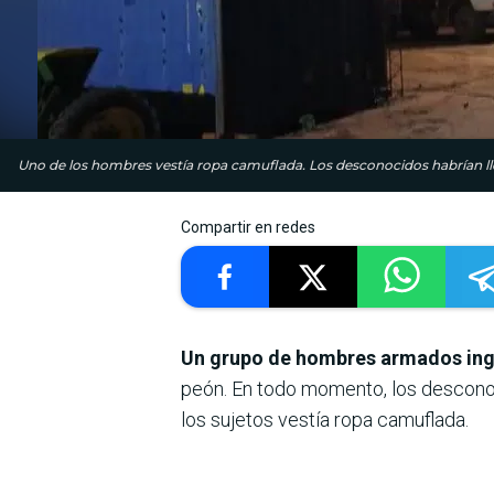
Uno de los hombres vestía ropa camuflada. Los desconocidos habrían ll
Compartir en redes
Un grupo de hombres armados ing
peón. En todo momento, los desconoci
los sujetos vestía ropa camuflada.