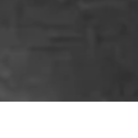
PAÍS
10 DE FEBRERO DE 2026 7:00
A 48 años del titanic
paraguayo: el Myriam Adela