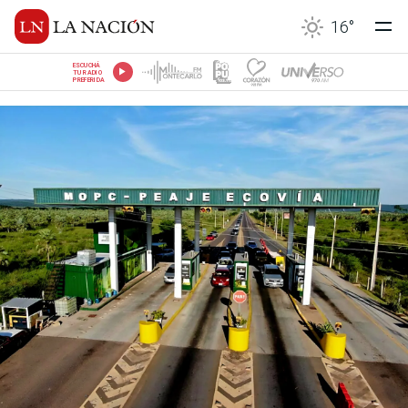
16
°
ESCUCHÁ
TU RADIO
PREFERIDA