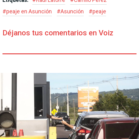
#
peaje en Asunción
#
Asunción
#
peaje
Déjanos tus comentarios en Voiz