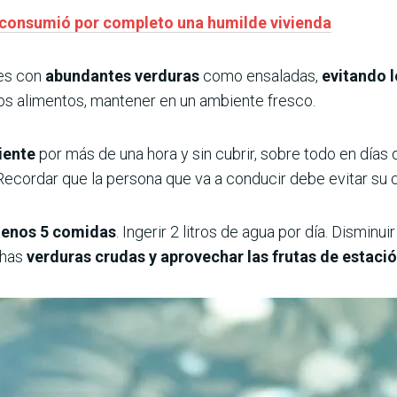
o consumió por completo una humilde vivienda
nes con
abundantes verduras
como ensaladas,
evitando l
os alimentos, mantener en un ambiente fresco.
iente
por más de una hora y sin cubrir, sobre todo en días
 Recordar que la persona que va a conducir debe evitar su
menos 5 comidas
. Ingerir 2 litros de agua por día. Dismin
chas
verduras crudas y aprovechar las frutas de estació