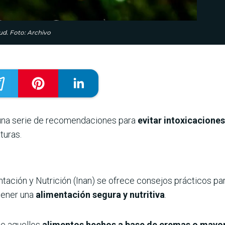
ud. Foto: Archivo
runa serie de recomendaciones para
evitar intoxicaciones
turas.
tación y Nutrición (Inan) se ofrece consejos prácticos para 
tener una
alimentación segura y nutritiva
.
te aquellos
alimentos hechos a base de cremas o mayo