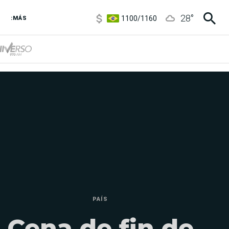
1100
/
1160
28
°
3,8
/
4
:MÁS
6850
/
7200
5900
/
5960
PAÍS
Cena de fin de