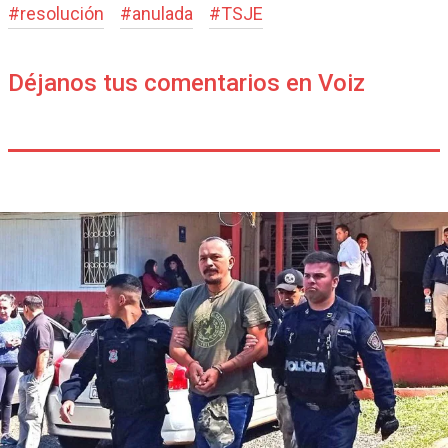
#
resolución
#
anulada
#
TSJE
Déjanos tus comentarios en Voiz