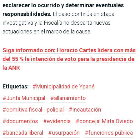
esclarecer lo ocurrido y determinar eventuales
responsabilidades.
El caso continúa en etapa
investigativa y la Fiscalía no descarta nuevas
actuaciones en el marco de la causa.
Siga informado con: Horacio Cartes lidera con más
del 55 % la intención de voto para la presidencia de
la ANR
Etiquetas:
#
Municipalidad de Ypané
#
Junta Municipal
#
allanamiento
#
comitiva fiscal - policial
#
incautación
#
documentos
#
evidencia
#
concejal Mirta Oviedo
#
bancada liberal
#
usurpación
#
funciones pública