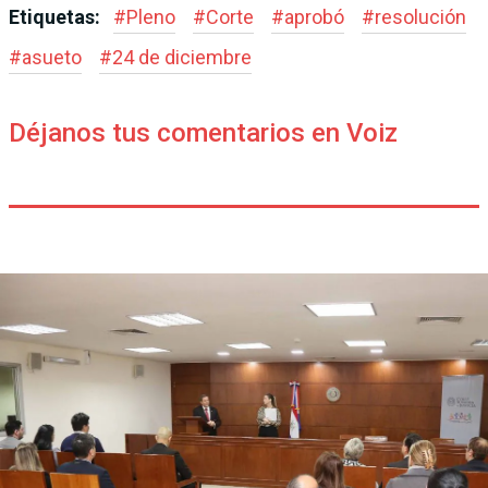
Etiquetas:
#
Pleno
#
Corte
#
aprobó
#
resolución
#
asueto
#
24 de diciembre
Déjanos tus comentarios en Voiz