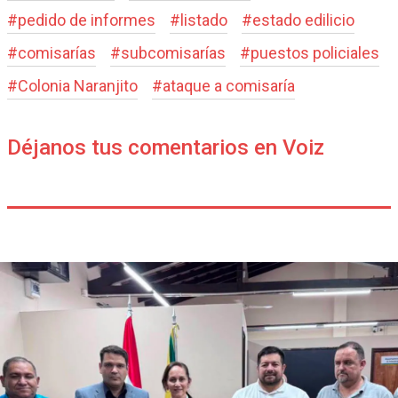
#
pedido de informes
#
listado
#
estado edilicio
#
comisarías
#
subcomisarías
#
puestos policiales
#
Colonia Naranjito
#
ataque a comisaría
Déjanos tus comentarios en Voiz