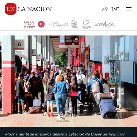
19
°
ESCUCHÁ
TU RADIO
PREFERIDA
Mucha gente se embarca desde la Estación de Buses de Asunción