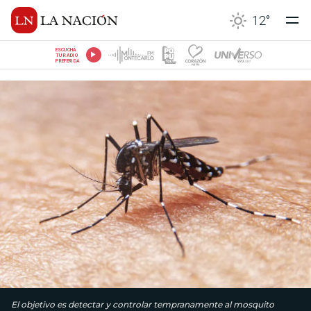
12
°
ESCUCHÁ
TU RADIO
PREFERIDA
El objetivo es detectar y controlar tempranamente al mosquito