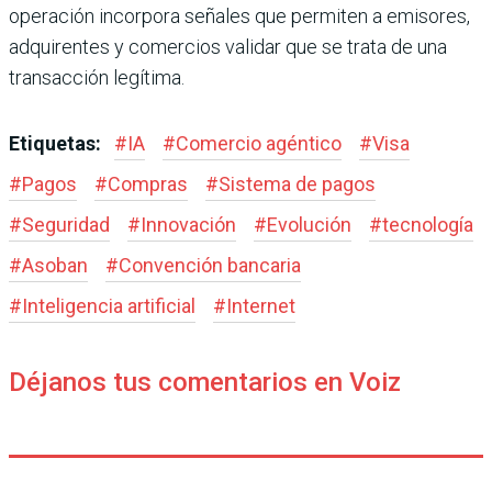
operación incorpora señales que permiten a emisores,
adquirentes y comercios validar que se trata de una
transacción legítima.
Etiquetas:
#
IA
#
Comercio agéntico
#
Visa
#
Pagos
#
Compras
#
Sistema de pagos
#
Seguridad
#
Innovación
#
Evolución
#
tecnología
#
Asoban
#
Convención bancaria
#
Inteligencia artificial
#
Internet
Déjanos tus comentarios en Voiz