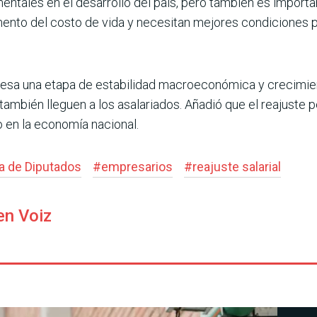
ntales en el desarro­llo del país, pero también es import
mento del costo de vida y necesitan mejores condiciones pa
esa una etapa de estabi­lidad macroeconómica y cre­cimie
también lleguen a los asalariados. Añadió que el reajuste 
 en la econo­mía nacional.
 de Diputados
#
empresarios
#
reajuste salarial
en Voiz