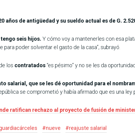
20 años de antigüedad y su sueldo actual es de G. 2.52
tengo seis hijos.
Y cómo voy a mantenerles con esa plata a
para poder solventar el gasto de la casa”, subrayó.
de los
contratados
“es pésimo” y no se les da oportunid
o salarial, que se les dé oportunidad para el nombra
epública se comprometió y había afirmado que es una ley p
nde ratifican rechazo al proyecto de fusión de ministe
guardiacárceles
#
nueve
#
reajuste salarial