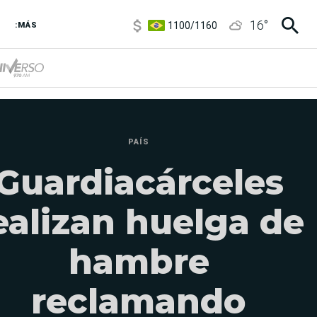
1100
/
1160
16
°
3,8
/
4
:MÁS
6850
/
7200
5900
/
5960
PAÍS
Guardiacárceles
ealizan huelga de
hambre
reclamando