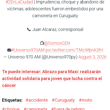
#2EnLaCiudad
| Imprudencia, choque y abandono de
víctimas; adolescentes fueron embestidos por una
camioneta en Curuguaty
📞 Juan Alcaraz, corresponsal
📺
@SomosGEN
📻
#Universo970AM
pic.twitter.com/TMcWbnA3fH
— Universo 970 AM (@Universo970py)
August 3, 2026
Te puede interesar: Abrazo para Maxi: realizarán
actividad solidaria para joven que lucha contra el
cáncer
Etiquetas:
#
accidente
#
Curuguaty
#
moto
#
choque
#
camioneta
#
fuera de peligro