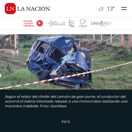
13
°
ESCUCHÁ
TU RADIO
PREFERIDA
Según el relato del chofer del camión de gran porte, el conductor del
automóvil habría intentado rebasar a una motocicleta realizando una
maniobra indebida. Foto: Gentileza
PAÍS