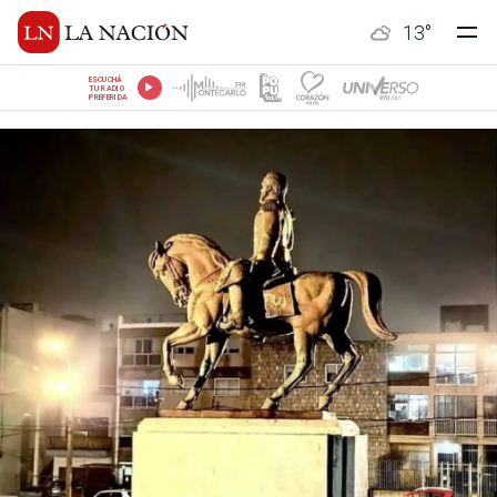
13
°
ESCUCHÁ
TU RADIO
PREFERIDA