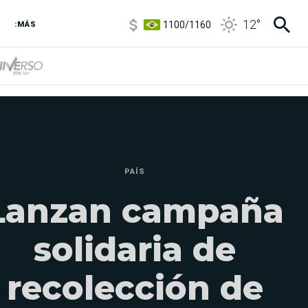
1100
/
1160
12
°
3,8
/
4
:MÁS
6850
/
7200
5900
/
5960
PAÍS
Lanzan campaña
solidaria de
recolección de