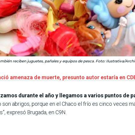
mbién reciben juguetes, pañales y equipos de pesca. Foto: Ilustrativa/Arch
nció amenaza de muerte, presunto autor estaría en CD
izamos durante el año y llegamos a varios puntos de p
on abrigos, porque en el Chaco el frío es cinco veces más
s”, expresó Brugada, en C9N.