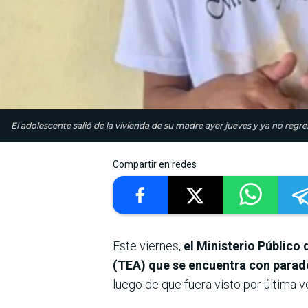
El adolescente salió de la vivienda de su madre ayer jueves y ya no regre
Compartir en redes
Este viernes,
el Ministerio Público 
(TEA) que se encuentra con para
luego de que fuera visto por última 