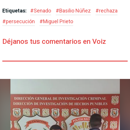
Etiquetas:
#
Senado
#
Basilio Núñez
#
rechaza
#
persecución
#
Miguel Prieto
Déjanos tus comentarios en Voiz