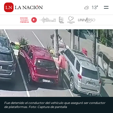
13
°
ESCUCHÁ
TU RADIO
PREFERIDA
Fue detenido el conductor del vehículo que aseguró ser conductor
de plataformas. Foto: Captura de pantalla