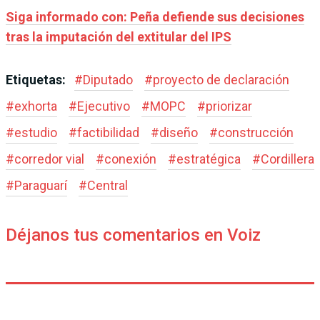
Siga informado con: Peña defiende sus decisiones
tras la imputación del extitular del IPS
Etiquetas:
#
Diputado
#
proyecto de declaración
#
exhorta
#
Ejecutivo
#
MOPC
#
priorizar
#
estudio
#
factibilidad
#
diseño
#
construcción
#
corredor vial
#
conexión
#
estratégica
#
Cordillera
#
Paraguarí
#
Central
Déjanos tus comentarios en Voiz