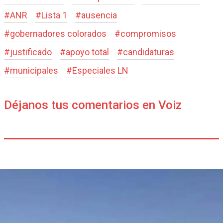
#
ANR
#
Lista 1
#
ausencia
#
gobernadores colorados
#
compromisos
#
justificado
#
apoyo total
#
candidaturas
#
municipales
#
Especiales LN
Déjanos tus comentarios en Voiz