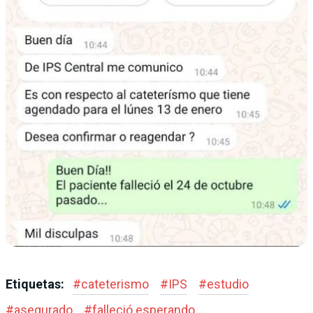
Etiquetas:
#
cateterismo
#
IPS
#
estudio
#
asegurado
#
falleció esperando