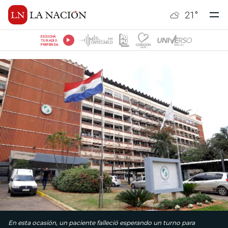
21
°
ESCUCHÁ
TU RADIO
PREFERIDA
En esta ocasión, un paciente falleció esperando un turno para