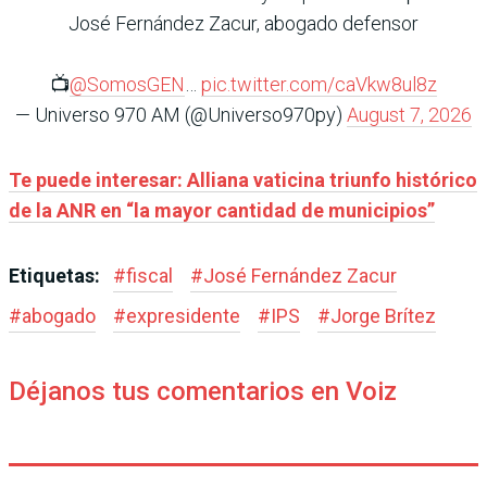
José Fernández Zacur, abogado defensor
📺
@SomosGEN
…
pic.twitter.com/caVkw8ul8z
— Universo 970 AM (@Universo970py)
August 7, 2026
Te puede interesar: Alliana vaticina triunfo histórico
de la ANR en “la mayor cantidad de municipios”
Etiquetas:
#
fiscal
#
José Fernández Zacur
#
abogado
#
expresidente
#
IPS
#
Jorge Brítez
Déjanos tus comentarios en Voiz