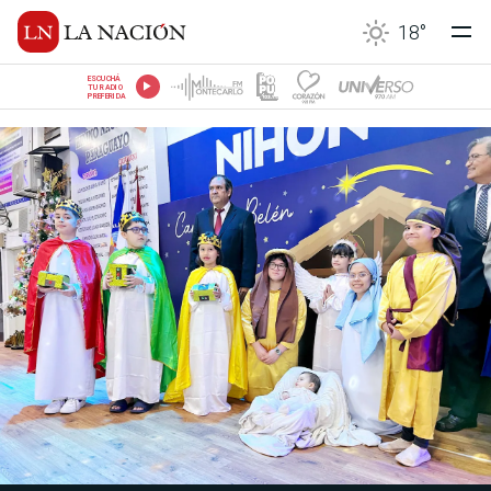
18
°
ESCUCHÁ
TU RADIO
PREFERIDA