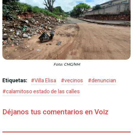
Foto: CMG/NM
Etiquetas:
#
Villa Elisa
#
vecinos
#
denuncian
#
calamitoso estado de las calles
Déjanos tus comentarios en Voiz