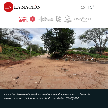
16
°
ESCUCHÁ
TU RADIO
PREFERIDA
La calle Venezuela está en malas condiciones e inundada de
desechos arrojados en días de lluvia. Foto: CMG/NM