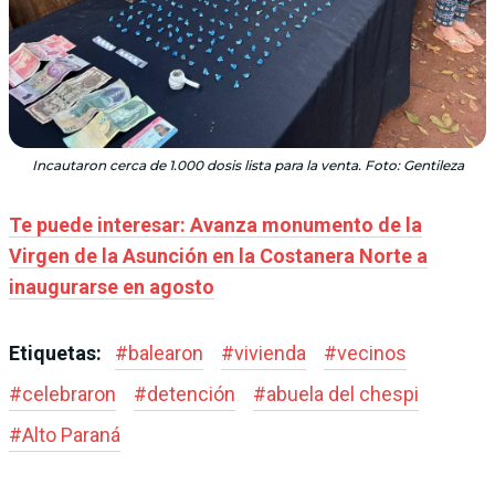
Incautaron cerca de 1.000 dosis lista para la venta. Foto: Gentileza
Te puede interesar: Avanza monumento de la
Virgen de la Asunción en la Costanera Norte a
inaugurarse en agosto
Etiquetas:
#
balearon
#
vivienda
#
vecinos
#
celebraron
#
detención
#
abuela del chespi
#
Alto Paraná