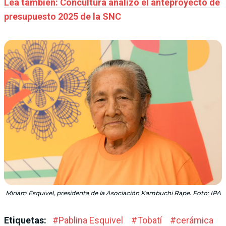
Lea también: Concultura analizó el anteproyecto de
presupuesto 2025 de la SNC
Miriam Esquivel, presidenta de la Asociación Kambuchi Rape. Foto: IPA
Etiquetas:
#
Pablina Esquivel
#
Tobatí
#
cerámica