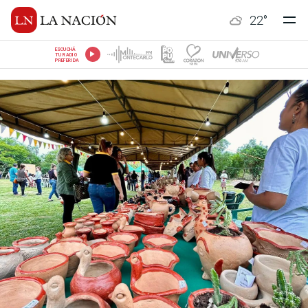
22
°
ESCUCHÁ
TU RADIO
PREFERIDA