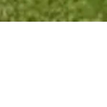
PAÍS
18 DE AGOSTO DE 2024 7:00
A 155 años del día en que los
buques paraguayos
ardieron
Compartir en redes
Sin dudas los episodios vividos durante la Guerra de la
Triple Alianza están entre los más dolorosos que