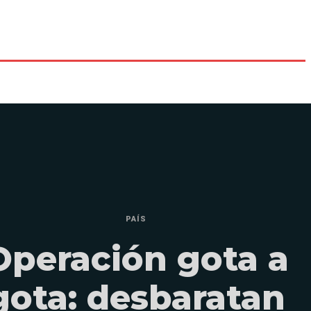
PAÍS
Operación gota a
gota: desbaratan