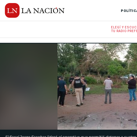
POLÍTIC
ELEGÍ Y
ESCUC
TU RADIO
PREF
El fiscal Jorge Escobar lideró el operativo que permitió detener a cuatr