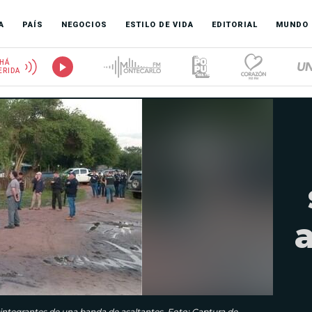
A
PAÍS
NEGOCIOS
ESTILO DE VIDA
EDITORIAL
MUNDO
HÁ
ERIDA
a
o integrantes de una banda de asaltantes. Foto: Captura de