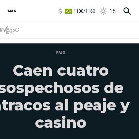
1100
/
1160
15
°
3,8
/
4
:MÁS
6850
/
7200
5900
/
5960
PAÍS
Caen cuatro
sospechosos de
tracos al peaje y
casino