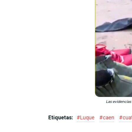
Las evidencias 
Etiquetas:
#
Luque
#
caen
#
cua