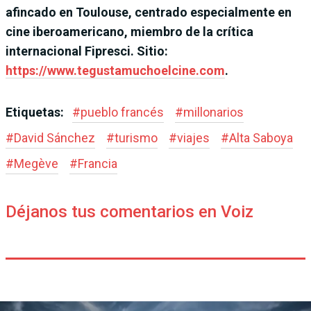
afincado en Toulouse, centrado especialmente en
cine iberoamericano, miembro de la crítica
internacional Fipresci. Sitio:
https://www.tegustamuchoelcine.com
.
Etiquetas:
#
pueblo francés
#
millonarios
#
David Sánchez
#
turismo
#
viajes
#
Alta Saboya
#
Megève
#
Francia
Déjanos tus comentarios en Voiz