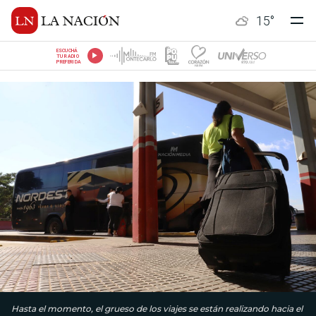
15
°
ESCUCHÁ
TU RADIO
PREFERIDA
Hasta el momento, el grueso de los viajes se están realizando hacia el