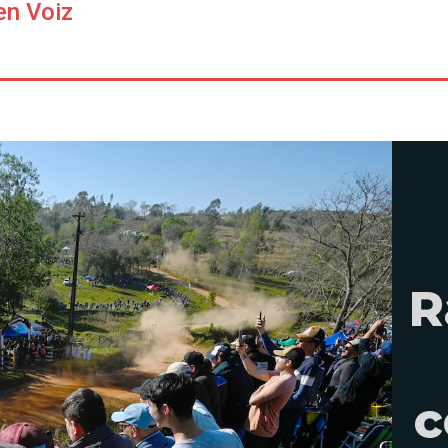
en Voiz
R
c