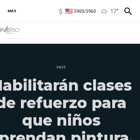
5900
/
5960
17
°
1100
/
1160
:MÁS
3,8
/
4
6850
/
7200
5900
/
5960
PAÍS
abilitarán clases
de refuerzo para
que niños
prendan pintura,