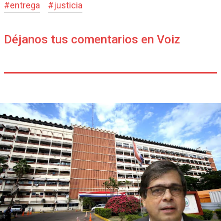
#
entrega
#
justicia
Déjanos tus comentarios en Voiz