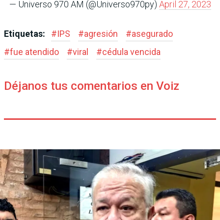
— Universo 970 AM (@Universo970py)
April 27, 2023
Etiquetas:
#
IPS
#
agresión
#
asegurado
#
fue atendido
#
viral
#
cédula vencida
Déjanos tus comentarios en Voiz