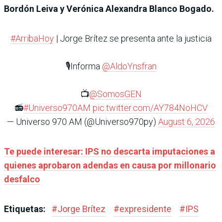
Bordón Leiva y Verónica Alexandra Blanco Bogado.
#ArribaHoy
| Jorge Brítez se presenta ante la justicia
🎙️Informa
@AldoYnsfran
📺
@SomosGEN
📻
#Universo970AM
pic.twitter.com/AY784NoHCV
— Universo 970 AM (@Universo970py)
August 6, 2026
Te puede interesar: IPS no descarta imputaciones a
quienes aprobaron adendas en causa por millonario
desfalco
Etiquetas:
#
Jorge Brítez
#
expresidente
#
IPS