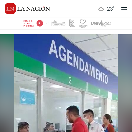
23
°
ESCUCHÁ
TU RADIO
PREFERIDA