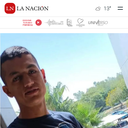
13
°
ESCUCHÁ
TU RADIO
PREFERIDA