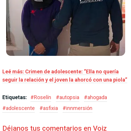
Leé más: Crimen de adolescente: “Ella no quería
seguir la relación y el joven la ahorcó con una piola”
Etiquetas:
#
Roselín
#
autopsia
#
ahogada
#
adolescente
#
asfixia
#
innmersión
Déjanos tus comentarios en Voiz