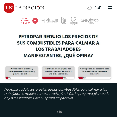
14
°
ESCUCHÁ
TU RADIO
PREFERIDA
Petropar redujo los precios de sus combustibles para calmar a los
trabajadores manifestantes, ¿qué opina?, fue la pregunta planteada
hoy a los lectores. Foto: Captura de pantalla.
PAÍS