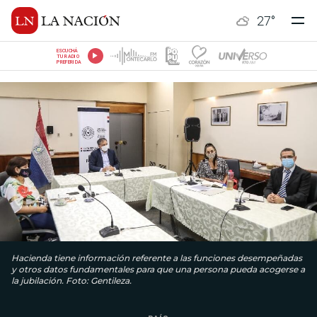
27
°
ESCUCHÁ
TU RADIO
PREFERIDA
Hacienda tiene información referente a las funciones desempeñadas
y otros datos fundamentales para que una persona pueda acogerse a
la jubilación. Foto: Gentileza.