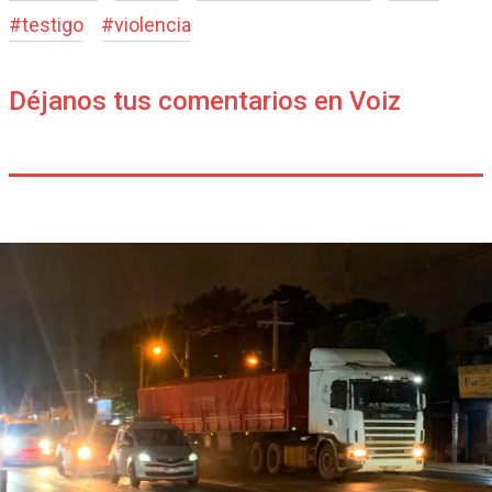
#
testigo
#
violencia
Déjanos tus comentarios en Voiz