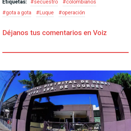
Etiquetas:
#
secuestro
#
colombianos
#
gota a gota
#
Luque
#
operación
Déjanos tus comentarios en Voiz