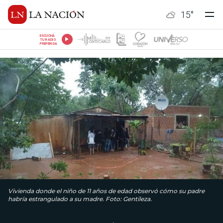
15
°
ESCUCHÁ
TU RADIO
PREFERIDA
Vivienda donde el niño de 11 años de edad observó cómo su padre
habría estrangulado a su madre. Foto: Gentileza.